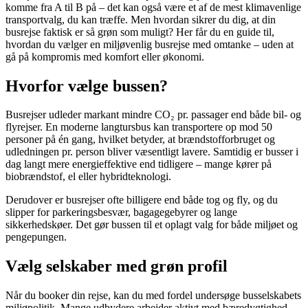
komme fra A til B på – det kan også være et af de mest klimavenlige
transportvalg, du kan træffe. Men hvordan sikrer du dig, at din
busrejse faktisk er så grøn som muligt? Her får du en guide til,
hvordan du vælger en miljøvenlig busrejse med omtanke – uden at
gå på kompromis med komfort eller økonomi.
Hvorfor vælge bussen?
Busrejser udleder markant mindre CO₂ pr. passager end både bil- og
flyrejser. En moderne langtursbus kan transportere op mod 50
personer på én gang, hvilket betyder, at brændstofforbruget og
udledningen pr. person bliver væsentligt lavere. Samtidig er busser i
dag langt mere energieffektive end tidligere – mange kører på
biobrændstof, el eller hybridteknologi.
Derudover er busrejser ofte billigere end både tog og fly, og du
slipper for parkeringsbesvær, bagagegebyrer og lange
sikkerhedskøer. Det gør bussen til et oplagt valg for både miljøet og
pengepungen.
Vælg selskaber med grøn profil
Når du booker din rejse, kan du med fordel undersøge busselskabets
miljøpolitik. Mange udbydere arbejder aktivt med bæredygtighed –