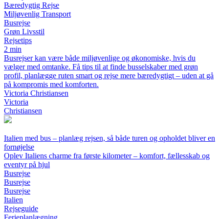
Bæredygtig Rejse
Miljøvenlig Transport
Busrejse
Grøn Livsstil
Rejsetips
2 min
Busrejser kan være både miljøvenlige og økonomiske, hvis du
vælger med omtanke. Få tips til at finde busselskaber med grøn
profil, planlægge ruten smart og rejse mere bæredygtigt – uden at gå
på kompromis med komforten.
Victoria Christiansen
Victoria
Christiansen
Italien med bus – planlæg rejsen, så både turen og opholdet bliver en
fornøjelse
Oplev Italiens charme fra første kilometer – komfort, fællesskab og
eventyr på hjul
Busrejse
Busrejse
Busrejse
Italien
Rejseguide
Ferieplanlægning