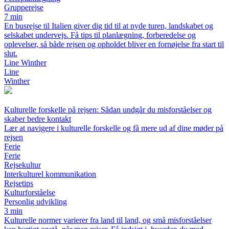
Grupperejse
7 min
En busrejse til Italien giver dig tid til at nyde turen, landskabet og
selskabet undervejs. Få tips til planlægning, forberedelse og
oplevelser, så både rejsen og opholdet bliver en fornøjelse fra start til
slut.
Line Winther
Line
Winther
Kulturelle forskelle på rejsen: Sådan undgår du misforståelser og
skaber bedre kontakt
Lær at navigere i kulturelle forskelle og få mere ud af dine møder på
rejsen
Ferie
Ferie
Rejsekultur
Interkulturel kommunikation
Rejsetips
Kulturforståelse
Personlig udvikling
3 min
Kulturelle normer varierer fra land til land, og små misforståelser