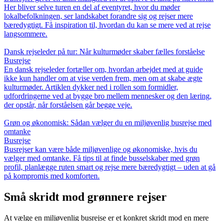
Her bliver selve turen en del af eventyret, hvor du møder
lokalbefolkningen, ser landskabet forandre sig og rejser mere
bæredygtigt. Få inspiration til, hvordan du kan se mere ved at rejse
langsommere.
Dansk rejseleder på tur: Når kulturmøder skaber fælles forståelse
Busrejse
En dansk rejseleder fortæller om, hvordan arbejdet med at guide
ikke kun handler om at vise verden frem, men om at skabe ægte
kulturmøder. Artiklen dykker ned i rollen som formidler,
udfordringerne ved at bygge bro mellem mennesker og den læring,
der opstår, når forståelsen går begge veje.
Grøn og økonomisk: Sådan vælger du en miljøvenlig busrejse med
omtanke
Busrejse
Busrejser kan være både miljøvenlige og økonomiske, hvis du
vælger med omtanke. Få tips til at finde busselskaber med grøn
profil, planlægge ruten smart og rejse mere bæredygtigt – uden at gå
på kompromis med komforten.
Små skridt mod grønnere rejser
At vælge en miljøvenlig busrejse er et konkret skridt mod en mere