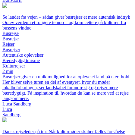
Bønsdorff
Se landet fra vejen – sådan giver busrejser et mere autentisk indtryk
Oplev verden i et roligere tempo – og kom tættere på kulturen fra
bussens vindue
Busrejse
Busrejse
Rejser
Busrejser
Autentiske oplevelser
Bæredygtig turisme
Kulturrejser
2 min
Busrejser giver en unik mulighed for at opleve et land på nært hold.
Her bliver selve turen en del af eventyret, hvor du møder
lokalbefolkningen, ser landskabet forandre sig og rejser mere
bæredygtigt. Få inspiration til, hvordan du kan se mere ved at rejse
langsommere.
Luca Sandberg
Luca
Sandberg
Dansk rejseleder på tur: Når kulturmøder skaber fælles forståelse