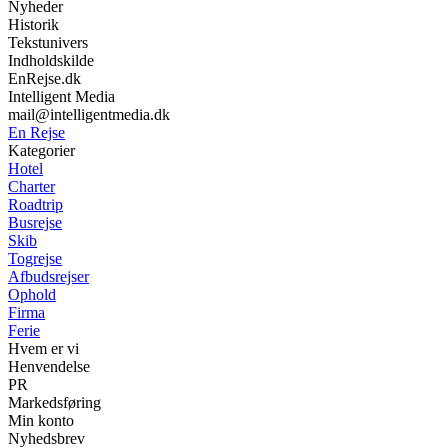
Nyheder
Historik
Tekstunivers
Indholdskilde
EnRejse.dk
Intelligent Media
mail@intelligentmedia.dk
En Rejse
Kategorier
Hotel
Charter
Roadtrip
Busrejse
Skib
Togrejse
Afbudsrejser
Ophold
Firma
Ferie
Hvem er vi
Henvendelse
PR
Markedsføring
Min konto
Nyhedsbrev