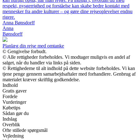
kan hurtigt opstå, når man rejser. Få indsigt i, hvordan du med
respekt, nysgerrighed og forståelse kan skabe bedre kontakt med
mennesker fra andre kulturer – og gøre dine rejseoplevelser endnu
rigere.
Anna Bønsdorff
Anna
Bønsdorff
Planlæg din rejse med omtanke
© Gengivelse forbudt.
© Alle rettigheder forbeholdes. Vi modtager muligvis en andel af
salget, når du handler via links på siden.
© Rettighederne til alt indhold på dette website forbeholdes. Vi kan
tjene penge gennem samarbejdsaftaler med forhandlere. Genbrug af
materialet kræver skriftlig godkendelse.
Indhold
Gratis gaver
Fordele
Vurderinger
Købetips
Sådan gør du
Indslag
Overblik
Ofte stillede spørgsmål
Vejledning