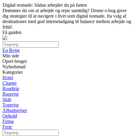
Digital nomade: Sådan arbejder du på farten
Drømmer du om at arbejde og rejse samtidig? Denne e-bog giver
dig strategier til at navigere i livet som digital nomade, fra valg af
destinationer med god internetadgang til balance mellem arbejde og
fritid.
Få guiden
En Rejse
Min side
Opret bruger
Nyhedsmail
Kategorier
Hotel
Charter
Roadtrip
Busrejse
Skib
Togrejse
Afbudsrejser
Ophold
Firma
Ferie