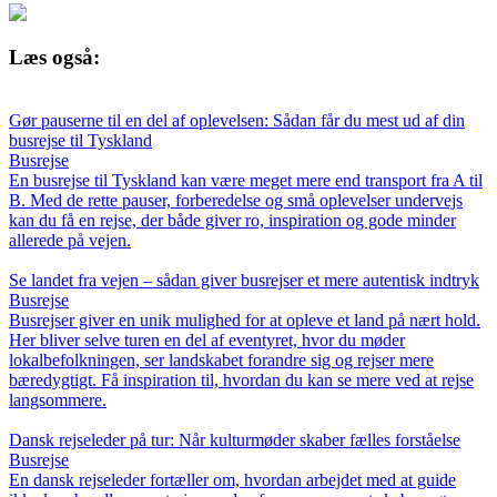
Læs også:
Gør pauserne til en del af oplevelsen: Sådan får du mest ud af din
busrejse til Tyskland
Busrejse
En busrejse til Tyskland kan være meget mere end transport fra A til
B. Med de rette pauser, forberedelse og små oplevelser undervejs
kan du få en rejse, der både giver ro, inspiration og gode minder
allerede på vejen.
Se landet fra vejen – sådan giver busrejser et mere autentisk indtryk
Busrejse
Busrejser giver en unik mulighed for at opleve et land på nært hold.
Her bliver selve turen en del af eventyret, hvor du møder
lokalbefolkningen, ser landskabet forandre sig og rejser mere
bæredygtigt. Få inspiration til, hvordan du kan se mere ved at rejse
langsommere.
Dansk rejseleder på tur: Når kulturmøder skaber fælles forståelse
Busrejse
En dansk rejseleder fortæller om, hvordan arbejdet med at guide