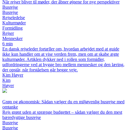
Når rejser bliver til møder, der åbner øjnene for nye perspektiver
Busrejse
Busrejse
Rejseledelse
Kulturmøder
Formidling
Rejser
Mennesker
6 min
En dansk rejseleder fortæller om, hvordan arbejdet med at guide
ikke kun handler om at vise verden frem, men om at skabe ægte
kulturmøder. Artiklen dykker ned i rollen som formidler,
udfordringerne ved at bygge bro mellem mennesker og den læring,
der opstår, når forståelsen går begge veje.
Kim Høyer
Kim
Høyer
Grøn og økonomisk: Sådan vælger du en miljøvenlig busrejse med
omtanke
Rejs grønt uden at sprænge budgettet – sådan vælger du den mest
bæredygtige busrejse
Busrejse
Busrejse