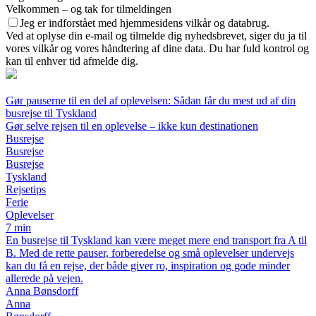
Velkommen – og tak for tilmeldingen
Jeg er indforstået med hjemmesidens vilkår og databrug.
Ved at oplyse din e-mail og tilmelde dig nyhedsbrevet, siger du ja til
vores vilkår og vores håndtering af dine data. Du har fuld kontrol og
kan til enhver tid afmelde dig.
Gør pauserne til en del af oplevelsen: Sådan får du mest ud af din
busrejse til Tyskland
Gør selve rejsen til en oplevelse – ikke kun destinationen
Busrejse
Busrejse
Busrejse
Tyskland
Rejsetips
Ferie
Oplevelser
7 min
En busrejse til Tyskland kan være meget mere end transport fra A til
B. Med de rette pauser, forberedelse og små oplevelser undervejs
kan du få en rejse, der både giver ro, inspiration og gode minder
allerede på vejen.
Anna Bønsdorff
Anna