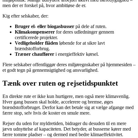
men der er forskel på, hvor ambitiøse de er.
Kig efter selskaber, der:
Bruger el- eller biogasbusser
på dele af ruten.
Klimakompenserer
for deres udledninger gennem
certificerede projekter.
Vedligeholder flåden
løbende for at sikre lavt
brændstofforbrug.
Træner chauffører
i energieffektiv kørsel.
Flere selskaber offentliggør deres miljøregnskaber på hjemmesiden –
et godt tegn på gennemsigtighed og ansvarlighed.
Tænk over ruten og rejsetidspunktet
En direkte rute er ikke kun hurtigere, men også mere klimavenlig.
Hver gang bussen skal holde, accelerere og bremse, øges
brændstofforbruget. Derfor kan det betale sig at vælge afgange med
færre stop, selv hvis de koster en smule mere.
Rejser du uden for myldretiden, bidrager du desuden til en mere
jævn udnyttelse af kapaciteten. Det betyder, at busserne kører med
færre tomme pladser – og dermed med bedre klimaeffektivitet.