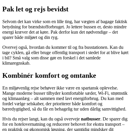
Pak let og rejs bevidst
Selvom det kan virke som en lille ting, har vægten af bagage faktisk
betydning for brændstofforbruget. Jo lettere bussen er, desto mindre
energi kræver det at køre. Pak derfor kun det nødvendige – det
sparer både miljøet og din ryg.
Overvej også, hvordan du kommer til og fra busstationen. Kan du
tage cyklen, gå eller bruge offentlig transport i stedet for at blive kørt
i bil? Små valg som disse gør en forskel i det samlede
klimaregnskab.
Kombinér komfort og omtanke
En miljøvenlig rejse behøver ikke være en spartansk oplevelse.
Mange moderne busser tilbyder komfortable sæder, Wi-Fi, strømstik
og klimaanlæg – alt sammen med lavt energiforbrug. Du kan med
fordel vælge selskaber, der prioriterer både komfort og
bæredygtighed, så du får en behagelig tur uden dårlig samvittighed.
Hvis du rejser langt, kan du også overveje
natbusser
. De sparer dig
for en hotelovernatning og reducerer behovet for ekstra transport –
en praktisk og økonomisk løsning, der samtidig mindsker dit