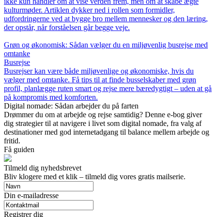
ikke kun handler om at vise verden frem, men om at skabe ægte
kulturmøder. Artiklen dykker ned i rollen som formidler,
udfordringerne ved at bygge bro mellem mennesker og den læring,
der opstår, når forståelsen går begge veje.
Grøn og økonomisk: Sådan vælger du en miljøvenlig busrejse med
omtanke
Busrejse
Busrejser kan være både miljøvenlige og økonomiske, hvis du
vælger med omtanke. Få tips til at finde busselskaber med grøn
profil, planlægge ruten smart og rejse mere bæredygtigt – uden at gå
på kompromis med komforten.
Digital nomade: Sådan arbejder du på farten
Drømmer du om at arbejde og rejse samtidig? Denne e-bog giver
dig strategier til at navigere i livet som digital nomade, fra valg af
destinationer med god internetadgang til balance mellem arbejde og
fritid.
Få guiden
Tilmeld dig nyhedsbrevet
Bliv klogere med et klik – tilmeld dig vores gratis mailserie.
Din e-mailadresse
Registrer dig