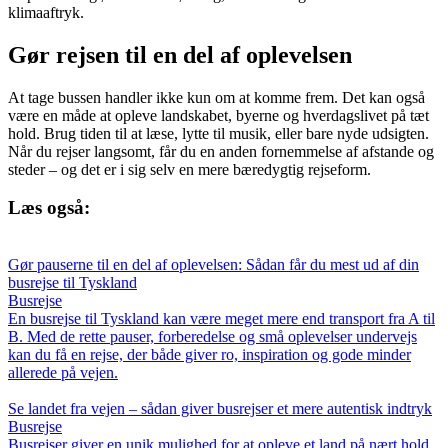
klimaaftryk.
Gør rejsen til en del af oplevelsen
At tage bussen handler ikke kun om at komme frem. Det kan også
være en måde at opleve landskabet, byerne og hverdagslivet på tæt
hold. Brug tiden til at læse, lytte til musik, eller bare nyde udsigten.
Når du rejser langsomt, får du en anden fornemmelse af afstande og
steder – og det er i sig selv en mere bæredygtig rejseform.
Læs også:
Gør pauserne til en del af oplevelsen: Sådan får du mest ud af din
busrejse til Tyskland
Busrejse
En busrejse til Tyskland kan være meget mere end transport fra A til
B. Med de rette pauser, forberedelse og små oplevelser undervejs
kan du få en rejse, der både giver ro, inspiration og gode minder
allerede på vejen.
Se landet fra vejen – sådan giver busrejser et mere autentisk indtryk
Busrejse
Busrejser giver en unik mulighed for at opleve et land på nært hold.