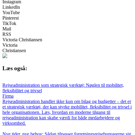
Instagram
LinkedIn
YouTube
Pinterest
TikTok
Mail
RSS
Victoria Christiansen
Victoria
Christiansen
Læs også:
Rejseadministration som strategisk værktøj: Nøglen til mobilitet,
fleksibilitet og trivsel
Firma
Rejseadministration handler ikke kun om bilag og budgetter – det er
et strategisk værktøj, der kan styrke mobilitet, fleksibilitet og trivsel i
hele organisationen. Læs, hvordan en moderne tilgang til
rejseadministration kan skabe værdi for både medarbejdere og
virksomhed.
Nye tider, nye behov: Sådan tilpasser forretningsrejsebureauerne sig