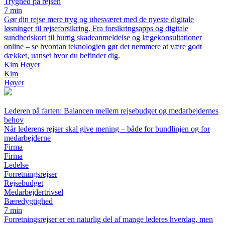
Tryghed på rejsen
7 min
Gør din rejse mere tryg og ubesværet med de nyeste digitale
løsninger til rejseforsikring. Fra forsikringsapps og digitale
sundhedskort til hurtig skadeanmeldelse og lægekonsultationer
online – se hvordan teknologien gør det nemmere at være godt
dækket, uanset hvor du befinder dig.
Kim Høyer
Kim
Høyer
Lederen på farten: Balancen mellem rejsebudget og medarbejdernes
behov
Når lederens rejser skal give mening – både for bundlinjen og for
medarbejderne
Firma
Firma
Ledelse
Forretningsrejser
Rejsebudget
Medarbejdertrivsel
Bæredygtighed
7 min
Forretningsrejser er en naturlig del af mange lederes hverdag, men