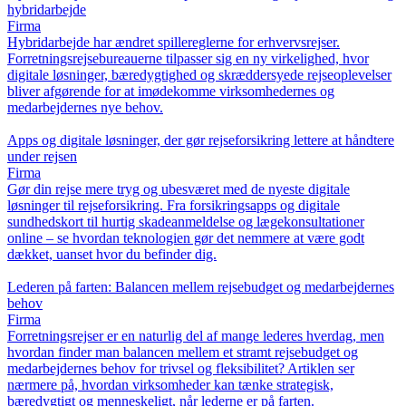
hybridarbejde
Firma
Hybridarbejde har ændret spillereglerne for erhvervsrejser.
Forretningsrejsebureauerne tilpasser sig en ny virkelighed, hvor
digitale løsninger, bæredygtighed og skræddersyede rejseoplevelser
bliver afgørende for at imødekomme virksomhedernes og
medarbejdernes nye behov.
Apps og digitale løsninger, der gør rejseforsikring lettere at håndtere
under rejsen
Firma
Gør din rejse mere tryg og ubesværet med de nyeste digitale
løsninger til rejseforsikring. Fra forsikringsapps og digitale
sundhedskort til hurtig skadeanmeldelse og lægekonsultationer
online – se hvordan teknologien gør det nemmere at være godt
dækket, uanset hvor du befinder dig.
Lederen på farten: Balancen mellem rejsebudget og medarbejdernes
behov
Firma
Forretningsrejser er en naturlig del af mange lederes hverdag, men
hvordan finder man balancen mellem et stramt rejsebudget og
medarbejdernes behov for trivsel og fleksibilitet? Artiklen ser
nærmere på, hvordan virksomheder kan tænke strategisk,
bæredygtigt og menneskeligt, når lederne er på farten.