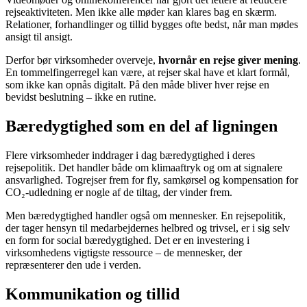
rejseaktiviteten. Men ikke alle møder kan klares bag en skærm.
Relationer, forhandlinger og tillid bygges ofte bedst, når man mødes
ansigt til ansigt.
Derfor bør virksomheder overveje,
hvornår en rejse giver mening
.
En tommelfingerregel kan være, at rejser skal have et klart formål,
som ikke kan opnås digitalt. På den måde bliver hver rejse en
bevidst beslutning – ikke en rutine.
Bæredygtighed som en del af ligningen
Flere virksomheder inddrager i dag bæredygtighed i deres
rejsepolitik. Det handler både om klimaaftryk og om at signalere
ansvarlighed. Togrejser frem for fly, samkørsel og kompensation for
CO₂-udledning er nogle af de tiltag, der vinder frem.
Men bæredygtighed handler også om mennesker. En rejsepolitik,
der tager hensyn til medarbejdernes helbred og trivsel, er i sig selv
en form for social bæredygtighed. Det er en investering i
virksomhedens vigtigste ressource – de mennesker, der
repræsenterer den ude i verden.
Kommunikation og tillid