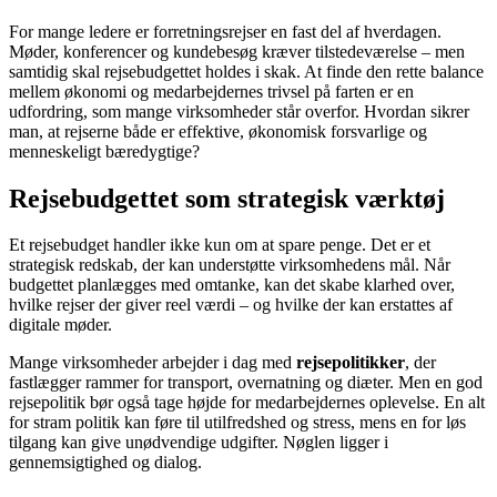
For mange ledere er forretningsrejser en fast del af hverdagen.
Møder, konferencer og kundebesøg kræver tilstedeværelse – men
samtidig skal rejsebudgettet holdes i skak. At finde den rette balance
mellem økonomi og medarbejdernes trivsel på farten er en
udfordring, som mange virksomheder står overfor. Hvordan sikrer
man, at rejserne både er effektive, økonomisk forsvarlige og
menneskeligt bæredygtige?
Rejsebudgettet som strategisk værktøj
Et rejsebudget handler ikke kun om at spare penge. Det er et
strategisk redskab, der kan understøtte virksomhedens mål. Når
budgettet planlægges med omtanke, kan det skabe klarhed over,
hvilke rejser der giver reel værdi – og hvilke der kan erstattes af
digitale møder.
Mange virksomheder arbejder i dag med
rejsepolitikker
, der
fastlægger rammer for transport, overnatning og diæter. Men en god
rejsepolitik bør også tage højde for medarbejdernes oplevelse. En alt
for stram politik kan føre til utilfredshed og stress, mens en for løs
tilgang kan give unødvendige udgifter. Nøglen ligger i
gennemsigtighed og dialog.