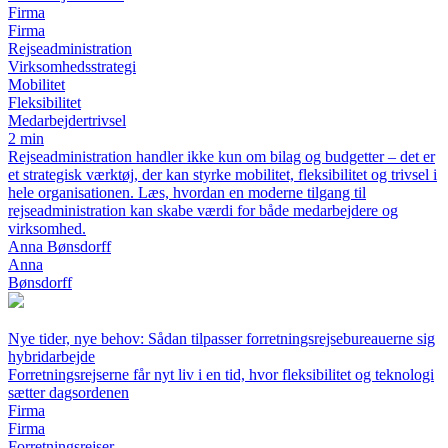
Firma
Firma
Rejseadministration
Virksomhedsstrategi
Mobilitet
Fleksibilitet
Medarbejdertrivsel
2 min
Rejseadministration handler ikke kun om bilag og budgetter – det er
et strategisk værktøj, der kan styrke mobilitet, fleksibilitet og trivsel i
hele organisationen. Læs, hvordan en moderne tilgang til
rejseadministration kan skabe værdi for både medarbejdere og
virksomhed.
Anna Bønsdorff
Anna
Bønsdorff
Nye tider, nye behov: Sådan tilpasser forretningsrejsebureauerne sig
hybridarbejde
Forretningsrejserne får nyt liv i en tid, hvor fleksibilitet og teknologi
sætter dagsordenen
Firma
Firma
Forretningsrejser