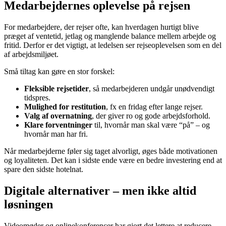
Medarbejdernes oplevelse på rejsen
For medarbejdere, der rejser ofte, kan hverdagen hurtigt blive
præget af ventetid, jetlag og manglende balance mellem arbejde og
fritid. Derfor er det vigtigt, at ledelsen ser rejseoplevelsen som en del
af arbejdsmiljøet.
Små tiltag kan gøre en stor forskel:
Fleksible rejsetider
, så medarbejderen undgår unødvendigt
tidspres.
Mulighed for restitution
, fx en fridag efter lange rejser.
Valg af overnatning
, der giver ro og gode arbejdsforhold.
Klare forventninger
til, hvornår man skal være “på” – og
hvornår man har fri.
Når medarbejderne føler sig taget alvorligt, øges både motivationen
og loyaliteten. Det kan i sidste ende være en bedre investering end at
spare den sidste hotelnat.
Digitale alternativer – men ikke altid
løsningen
Videomøder og onlinekonferencer har gjort det lettere at reducere