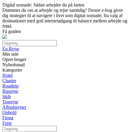
Digital nomade: Sådan arbejder du på farten
Drømmer du om at arbejde og rejse samtidig? Denne e-bog giver
dig strategier til at navigere i livet som digital nomade, fra valg af
destinationer med god internetadgang til balance mellem arbejde og
fritid.
Få guiden
En Rejse
Min side
Opret bruger
Nyhedsmail
Kategorier
Hotel
Charter
Roadtrip
Busrejse
Skib
Togrejse
Afbudsrejser
Ophold
Firma
Ferie