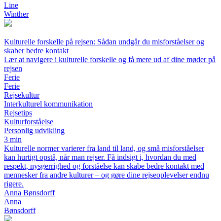
Line
Winther
Kulturelle forskelle på rejsen: Sådan undgår du misforståelser og
skaber bedre kontakt
Lær at navigere i kulturelle forskelle og få mere ud af dine møder på
rejsen
Ferie
Ferie
Rejsekultur
Interkulturel kommunikation
Rejsetips
Kulturforståelse
Personlig udvikling
3 min
Kulturelle normer varierer fra land til land, og små misforståelser
kan hurtigt opstå, når man rejser. Få indsigt i, hvordan du med
respekt, nysgerrighed og forståelse kan skabe bedre kontakt med
mennesker fra andre kulturer – og gøre dine rejseoplevelser endnu
rigere.
Anna Bønsdorff
Anna
Bønsdorff