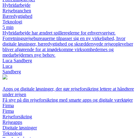
Hybridarbejde
Rejsebranchen
Bæredygtighed
Teknologi
5 min
Hybridarbejde har ændret spillereglerne for erhvervsrejser.
Forretningsrejsebureauerne tilpasser sig en ny virkelighed, hvor
digitale løsninger, bæredygtighed og skræddersyede rejseoplevelser
bliver afgørende for at imødekomme virksomhedernes og
medarbejdernes nye behov.
Luca Sandberg
Luca
Sandberg
Apps og digitale løsninger, der gør rejseforsikring lettere at håndtere
under rejsen
Få styr på din rejseforsikring med smarte apps og digitale værktøjer
Firma
Firma
Rejseforsikring
Rejseapps
Digitale løsninger
Teknologi