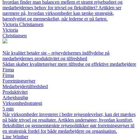
hvordan finder man balancen mellem et stramt rejsebudget og
medarbejdernes behov for trivsel og fleksibilitet? Artiklen ser
nærmere på, hvordan virksomheder kan tænke strategisk,
bæredygtigt og menneskeligt, når lederne er på farten.
Victoria Christiansen
Victoria
Christiansen
Når kvalitet betaler sig – rejseydelsernes indflydelse på
medarbejdernes produktivitet og tilfredshed
Sådan skaber kvalitetsrejser mere tilfredse og effektive medarbejdere
Firma
Firma
Forretningsrejser
Medarbejdertilfredshed
Produktivitet
Arbejdsmiljø
Virksomhedsstrategi
5 min
Når virksomheder investerer i bedre rejseoplevelser, kan det mærkes
på både trivsel og resultater. Artiklen undersøger, hvordan komfort,
fleksibilitet og gennemtænkte rejsepolitikker gør forretningsrejser til
en strategisk fordel for både medarbejdere og organisation.
Line Winther