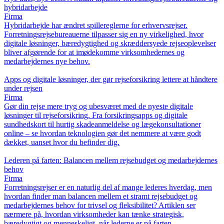
hybridarbejde
Firma
Hybridarbejde har ændret spillereglerne for erhvervsrejser.
Forretningsrejsebureauerne tilpasser sig en ny virkelighed, hvor
digitale løsninger, bæredygtighed og skræddersyede rejseoplevelser
bliver afgørende for at imødekomme virksomhedernes og
medarbejdernes nye behov.
Apps og digitale løsninger, der gør rejseforsikring lettere at håndtere
under rejsen
Firma
Gør din rejse mere tryg og ubesværet med de nyeste digitale
løsninger til rejseforsikring. Fra forsikringsapps og digitale
sundhedskort til hurtig skadeanmeldelse og lægekonsultationer
online – se hvordan teknologien gør det nemmere at være godt
dækket, uanset hvor du befinder dig.
Lederen på farten: Balancen mellem rejsebudget og medarbejdernes
behov
Firma
Forretningsrejser er en naturlig del af mange lederes hverdag, men
hvordan finder man balancen mellem et stramt rejsebudget og
medarbejdernes behov for trivsel og fleksibilitet? Artiklen ser
nærmere på, hvordan virksomheder kan tænke strategisk,
bæredygtigt og menneskeligt, når lederne er på farten.