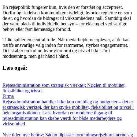
En rejsepolitik fungerer kun, hvis den er forstået og accepteret.
Derfor bør ledelsen kommunikere tydeligt, hvorfor reglerne er, som
de er, og hvordan de bidrager til virksomhedens mål. Samtidig skal
der være plads til individuelle hensyn – for eksempel ved særlige
behov eller familiemæssige forhold.
Tillid spiller en central rolle. Når medarbejderne oplever, at de kan
træffe ansvarlige valg inden for rammerne, styrkes engagementet.
Det skaber en kultur, hvor økonomi og trivsel ikke står i
modsætning, men går hånd i hånd.
Læs også:
Rejseadministration som strategisk værktøj: Nøglen til mobilitet,
fleksibilitet og trivsel
Firma
Rejseadministration handler ikke kun om bilag og budgetter – det er
et strategisk værktøj, der kan styrke mobilitet, fleksibilitet og trivsel i
hele organisationen. Læs, hvordan en moderne tilgang til
rejseadministration kan skabe værdi for både medarbejdere og
virksomhed.
Nye tider, nye behov: Sådan tilpasser forretningsrejsebureauerne sig