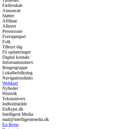
Tjenester
Fællesskab
Annoncør
Støtter
Affiliate
Allieret
Pressezone
Forespørgsel
Folk
Tilknyt dig
Få opdateringer
Digital kontakt
Informationsbrev
Brugergruppe
Lokalbefolkning
Navigationslinks
Webkort
Nyheder
Historik
Tekstunivers
Indholdskilde
EnRejse.dk
Intelligent Media
mail@intelligentmedia.dk
En Rejse